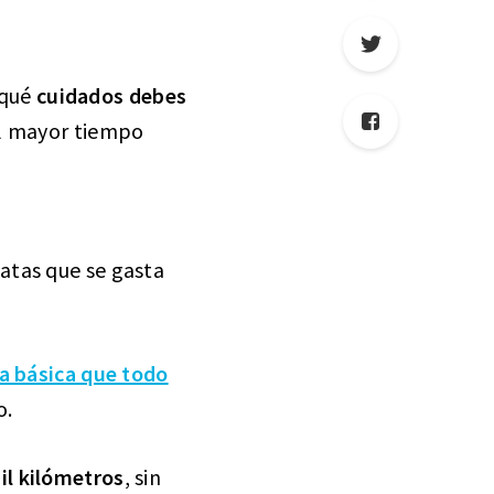
 qué
cuidados debes
el mayor tiempo
catas que se gasta
a básica que todo
o.
mil kilómetros
, sin