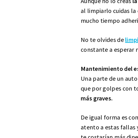
Aunque no lo creas
l
al limpiarlo cuidas l
mucho tiempo adherid
No te olvides de
limpi
constante a esperar m
Mantenimiento del e
Una parte de un auto
que por golpes con to
más graves.
De igual forma es co
atento a estas falla
te costarían más dine