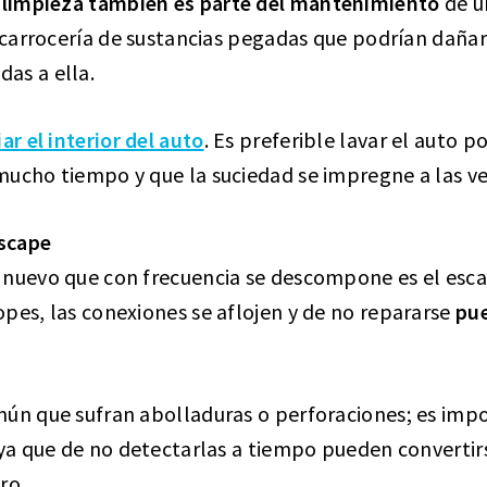
a limpieza también es parte del mantenimiento
de u
a carrocería de sustancias pegadas que podrían daña
as a ella.
ar el interior del auto
. Es preferible lavar el auto 
ucho tiempo y que la suciedad se impregne a las ves
scape
 nuevo que con frecuencia se descompone es el esc
pes, las conexiones se aflojen y de no repararse
pue
mún que sufran abolladuras o perforaciones; es imp
s ya que de no detectarlas a tiempo pueden converti
ro.