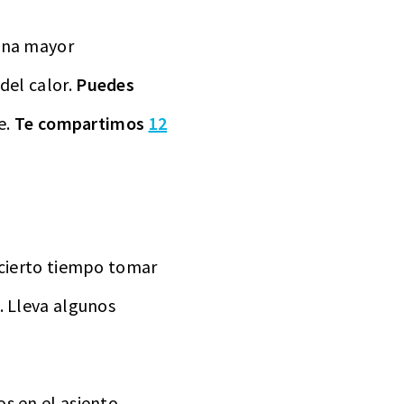
 una mayor
del calor.
Puedes
e.
Te compartimos
12
 cierto tiempo tomar
. Lleva algunos
s en el asiento