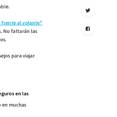
able.
 frente al volante"
. No faltarán las
os.
ejos para viajar
eguros en las
o en muchas