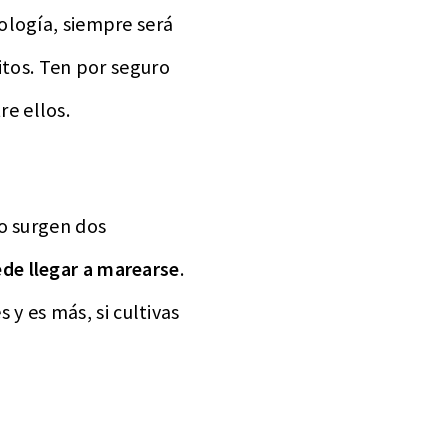
ología, siempre será
itos. Ten por seguro
e ellos.
to surgen dos
ede llegar a marearse
.
 y es más, si cultivas