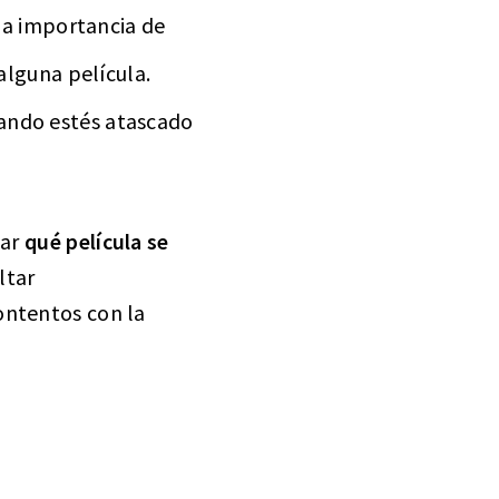
la importancia de
 alguna película.
uando estés atascado
nar
qué película se
ltar
ontentos con la