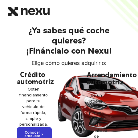
¿Ya sabes qué coche
quieres?
¡Fináncialo con Nexu!
Elige cómo quieres adquirirlo:
Crédito
Arrendamiento
automotriz
automotriz
Obtén
Disfruta
financiamiento
de un
para tu
coche
vehículo de
por un
forma rápida,
periodo
simple y
definido
personalizada.
con la
posibilidad
Conocer
producto
de