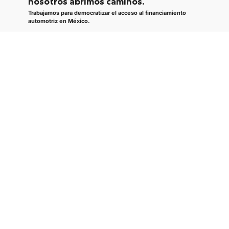
nosotros abrimos caminos.
Trabajamos para democratizar el acceso al financiamiento
automotriz en México.
En Nexu, no queremos ser solo otra plataforma. Nacimos para
que más personas puedan tener un vehículo, sin que su
historial crediticio sea una barrera.
Porque tener un auto propio no debería ser un privilegio.
Descubre quienes somos
En Nexu
tú eliges tu coche y la forma de
adquirirlo
Crédito
Arrendamiento
automotriz
automotriz