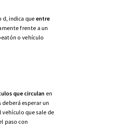
o d, indica que
entre
amente frente a un
peatón o vehículo
culos que circulan
en
es deberá esperar un
l vehículo que sale de
el paso con