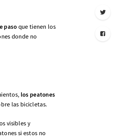
de paso
que tienen los
iones donde no
mientos,
los peatones
bre las bicicletas.
s visibles y
atones si estos no