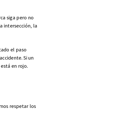
rca siga pero no
a intersección, la
cado el paso
accidente. Si un
está en rojo.
emos respetar los