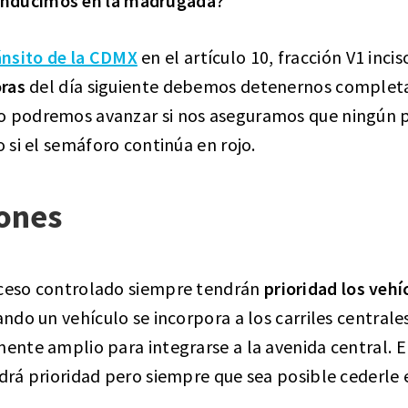
nducimos en la madrugada?
nsito de la CDMX
en el artículo 10, fracción V1 incis
oras
del día siguiente debemos detenernos complet
o podremos avanzar si nos aseguramos que ningún 
o si el semáforo continúa en rojo.
iones
cceso controlado siempre tendrán
prioridad los vehí
uando un vehículo se incorpora a los carriles central
mente amplio para integrarse a la avenida central. E
ndrá prioridad pero siempre que sea posible cederle 