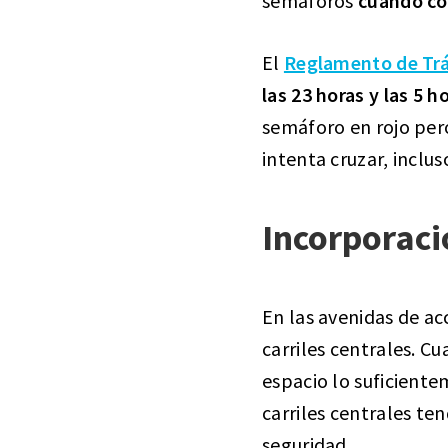
semáforos
cuando co
El
Reglamento de Trá
las 23 horas y las 5 h
semáforo en rojo per
intenta cruzar, inclus
Incorporac
En las avenidas de a
carriles centrales. C
espacio lo suficiente
carriles centrales te
seguridad.