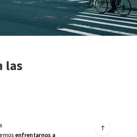
 las
s
odemos
enfrentarnos a