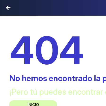
404
No hemos encontrado la 
¡Pero tú puedes encontrar
INICIO