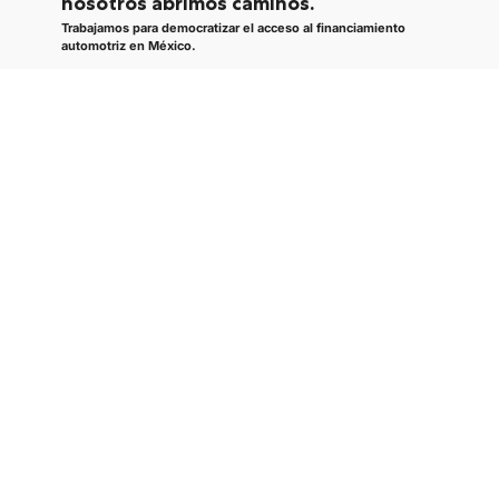
nosotros abrimos caminos.
Trabajamos para democratizar el acceso al financiamiento
automotriz en México.
En Nexu, no queremos ser solo otra plataforma. Nacimos para
que más personas puedan tener un vehículo, sin que su
historial crediticio sea una barrera.
Porque tener un auto propio no debería ser un privilegio.
Descubre quienes somos
En Nexu
tú eliges tu coche y la forma de
adquirirlo
Crédito
Arrendamiento
automotriz
automotriz