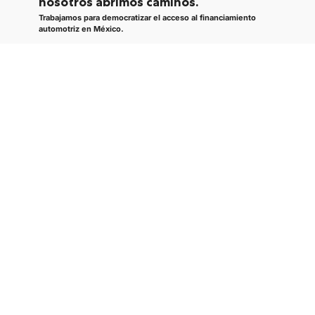
nosotros abrimos caminos.
Trabajamos para democratizar el acceso al financiamiento
automotriz en México.
En Nexu, no queremos ser solo otra plataforma. Nacimos para
que más personas puedan tener un vehículo, sin que su
historial crediticio sea una barrera.
Porque tener un auto propio no debería ser un privilegio.
Descubre quienes somos
En Nexu
tú eliges tu coche y la forma de
adquirirlo
Crédito
Arrendamiento
automotriz
automotriz